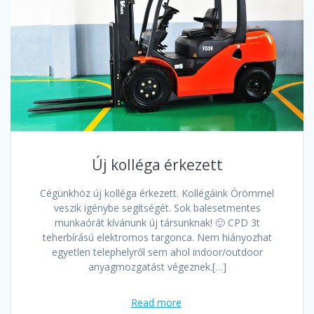
Új kolléga érkezett
Cégünkhöz új kolléga érkezett. Kollégáink Örömmel
veszik igénybe segítségét. Sok balesetmentes
munkaórát kívánunk új társunknak! 🙂 CPD 3t
teherbírású elektromos targonca. Nem hiányozhat
egyetlen telephelyről sem ahol indoor/outdoor
anyagmozgatást végeznek.[…]
Read more