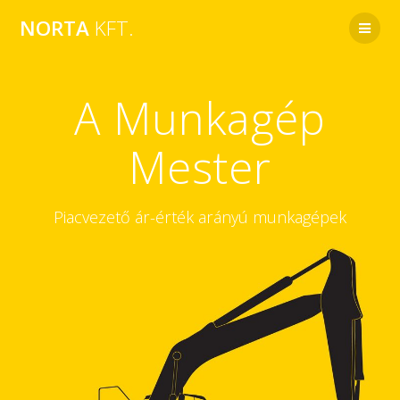
Skip
NORTA
KFT.
to
content
A Munkagép
Mester
Piacvezető ár-érték arányú munkagépek