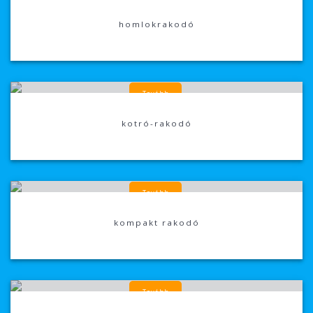
homlokrakodó
Tovább
kotró-rakodó
Tovább
kompakt rakodó
Tovább