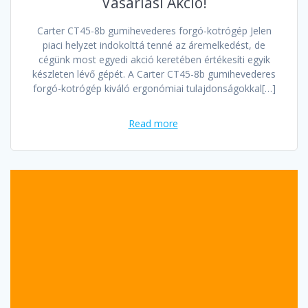
Vásárlási Akció!
Carter CT45-8b gumihevederes forgó-kotrógép Jelen
piaci helyzet indokolttá tenné az áremelkedést, de
cégünk most egyedi akció keretében értékesíti egyik
készleten lévő gépét. A Carter CT45-8b gumihevederes
forgó-kotrógép kiváló ergonómiai tulajdonságokkal[…]
Read more