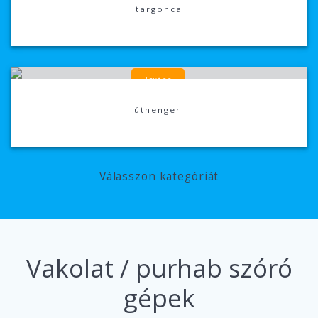
targonca
Tovább
úthenger
Válasszon kategóriát
Vakolat / purhab szóró
gépek